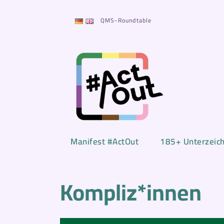
Zum
Inhalt
QMS-Roundtable
springen
Manifest #ActOut
185+ Unterzeic
Kompliz*innen