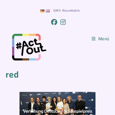
Zum
Inhalt
QMS-Roundtable
springen
Menü
red
Verleihung Deutscher Schauspielpreis