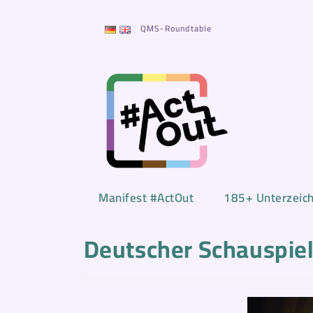
Zum
Inhalt
QMS-Roundtable
springen
Manifest #ActOut
185+ Unterzeic
Deutscher Schauspiel