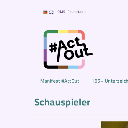
Zum
Inhalt
QMS-Roundtable
springen
Manifest #ActOut
185+ Unterzeic
Schauspieler