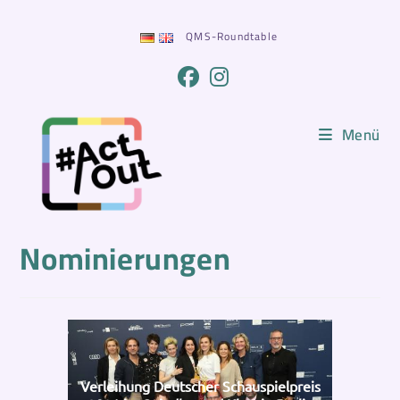
Zum
Inhalt
QMS-Roundtable
springen
Menü
Nominierungen
Verleihung Deutscher Schauspielpreis